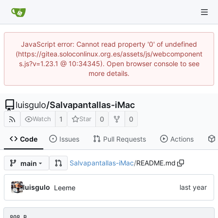
JavaScript error: Cannot read property '0' of undefined
(https://gitea.soloconlinux.org.es/assets/js/webcomponent
s.js?v=1.23.1 @ 10:34345). Open browser console to see
more details.
luisgulo
/
Salvapantallas-iMac
1
0
0
Watch
Star
Code
Issues
Pull Requests
Actions
Salvapantallas-iMac
/
README.md
main
luisgulo
Leeme
808 B