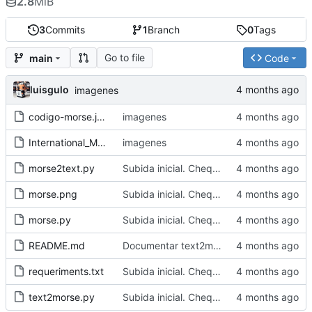
2.8
MiB
3
Commits
1
Branch
0
Tags
Go to file
main
Code
luisgulo
imagenes
codigo-morse.jpg
imagenes
International_Morse_code.png
imagenes
morse2text.py
Subida inicial. Chequeada
morse.png
Subida inicial. Chequeada
morse.py
Subida inicial. Chequeada
README.md
Documentar text2morse y morse2text
requeriments.txt
Subida inicial. Chequeada
text2morse.py
Subida inicial. Chequeada