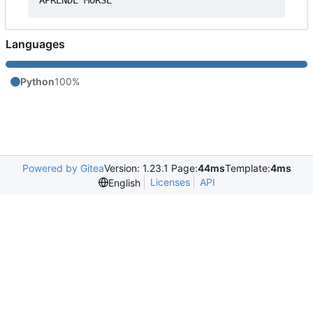
Languages
Python
100%
Powered by Gitea
Version: 1.23.1 Page:
44ms
Template:
4ms
Licenses
API
English