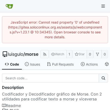
JavaScript error: Cannot read property '0' of undefined
(https://gitea.soloconlinux.org.es/assets/js/webcomponent
s.js?v=1.23.1 @ 10:34345). Open browser console to see
more details.
luisgulo
/
morse
1
0
0
Watch
Star
Code
Issues
Pull Requests
Actions
Description
Codificador y Decodificador gráfico de Morse. Con 2
utilidades para codificar texto a morse y viceversa
Readme