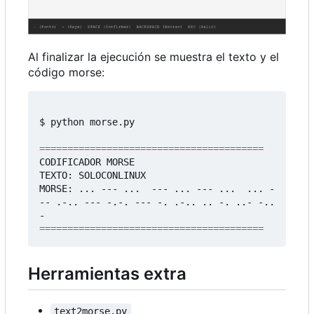
Al finalizar la ejecución se muestra el texto y el
código morse:
$ python morse.py 

========================================
CODIFICADOR MORSE

TEXTO: SOLOCONLINUX 

MORSE: ... --- ...  --- ... --- ...  ... -
-- .-.. --- -.-. --- -. .-.. .. -. ..- -..
========================================
Herramientas extra
text2morse.py