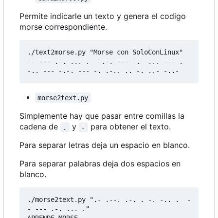
Permite indicarle un texto y genera el codigo
morse correspondiente.
./text2morse.py "Morse con SoloConLinux"

-- --- .-. ... .  -.-. --- -.  ... --- .
morse2text.py
Simplemente hay que pasar entre comillas la
cadena de
y
para obtener el texto.
.
-
Para separar letras deja un espacio en blanco.
Para separar palabras deja dos espacios en
blanco.
./morse2text.py ".- .--. .-. . -. -.. .  -
- --- .-. ... ."
