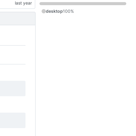
desktop
100%