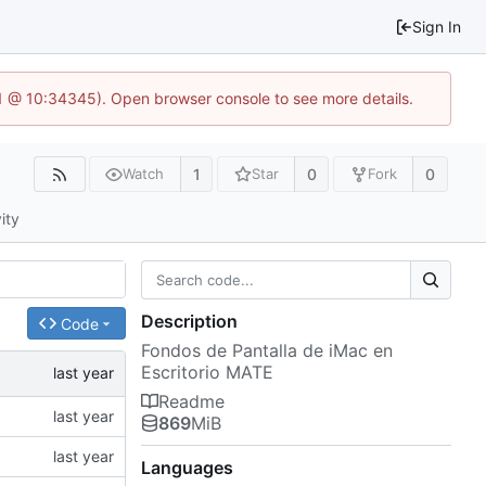
Sign In
.1 @ 10:34345). Open browser console to see more details.
1
0
0
Watch
Star
Fork
ity
Description
Code
Fondos de Pantalla de iMac en
Escritorio MATE
Readme
869
MiB
Languages