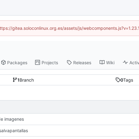
(https://gitea.soloconlinux.org.es/assets/js/webcomponents.js?v=1.23
Packages
Projects
Releases
Wiki
Activ
1
Branch
0
Tags
de imagenes
 salvapantallas