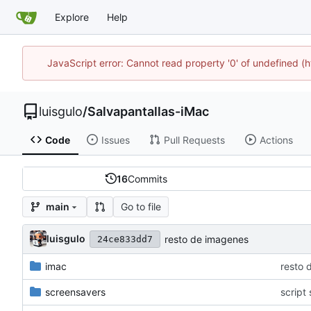
Explore
Help
JavaScript error: Cannot read property '0' of undefined 
luisgulo
/
Salvapantallas-iMac
Code
Issues
Pull Requests
Actions
16
Commits
Go to file
main
luisgulo
resto de imagenes
24ce833dd7
imac
resto 
screensavers
script