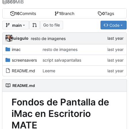
869
MiB
16
Commits
1
Branch
0
Tags
Go to file
main
Code
luisgulo
resto de imagenes
imac
resto de imagenes
screensavers
script salvapantallas
README.md
Leeme
README.md
Fondos de Pantalla de
iMac en Escritorio
MATE