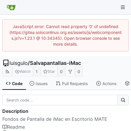
JavaScript error: Cannot read property '0' of undefined
(https://gitea.soloconlinux.org.es/assets/js/webcomponent
s.js?v=1.23.1 @ 10:34345). Open browser console to see
more details.
luisgulo
/
Salvapantallas-iMac
1
0
0
Watch
Star
Code
Issues
Pull Requests
Actions
Description
Fondos de Pantalla de iMac en Escritorio MATE
Readme